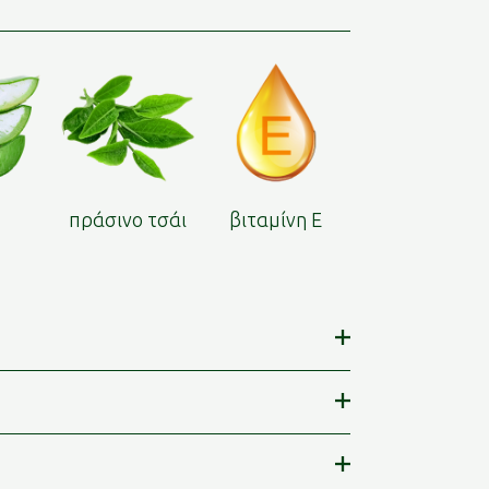
η
πράσινο τσάι
βιταμίνη Ε