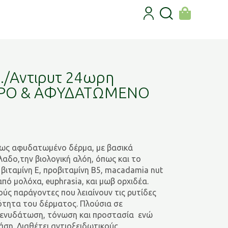
./Αντιρυτ 24ωρη
ΞΗΡΟ & ΑΦΥΔΑΤΩΜΕΝΟ
έως αφυδατωμένο δέρμα, με βασικά
λαδο,την βιολογική αλόη, όπως και το
 βιταμίνη Ε, προβιταμίνη Β5, macadamia nut
 από μολόχα, euphrasia, και μωβ ορχιδέα.
ούς παράγοντες που λειαίνουν τις ρυτίδες
ότητα του δέρματος. Πλούσια σε
 ενυδάτωση, τόνωση και προστασία ενώ
ση. Διαθέτει αντιοξειδωτικούς