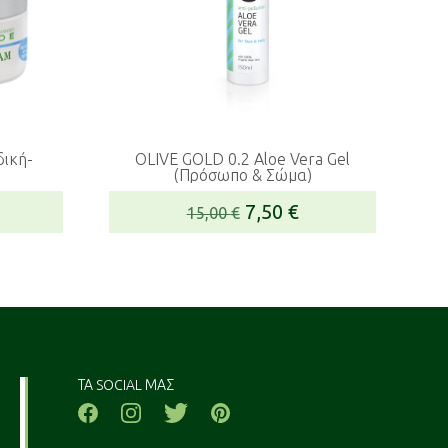
OLIVE GOLD 0.2 Aloe Vera Gel
(Πρόσωπο & Σώμα)
Original
Η
7,50
€
15,00
€
price
τρέχουσα
was:
τιμή
15,00 €.
είναι:
7,50 €.
ΤΑ SOCIAL ΜΑΣ