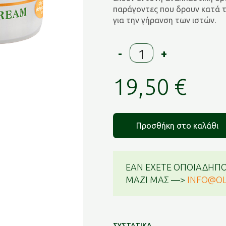
παράγοντες που δρουν κατά τ
για την γήρανση των ιστών.
Ενισχυμένη
-
+
Ενυδ./
Αντιρυτ
19,50
€
24ωρη
Κρ.Προσ.
για
ΞΗΡΟ
Προσθήκη στο καλάθι
&
ΑΦΥΔΑΤΩΜΕΝΟ
Δέρμα
ποσότητα
ΕΑΝ ΕΧΕΤΕ ΟΠΟΙΑΔΗΠΟ
ΜΑΖΙ ΜΑΣ —>
INFO@OL
ΣΥΣΤΑΤΙΚΑ