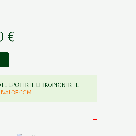
inal
Η
0
€
τρέχουσα
τιμή
 €.
είναι:
ΤΕ ΕΡΩΤΗΣΗ, ΕΠΙΚΟΙΝΩΝΗΣΤΕ
14,50 €.
IVALOE.COM