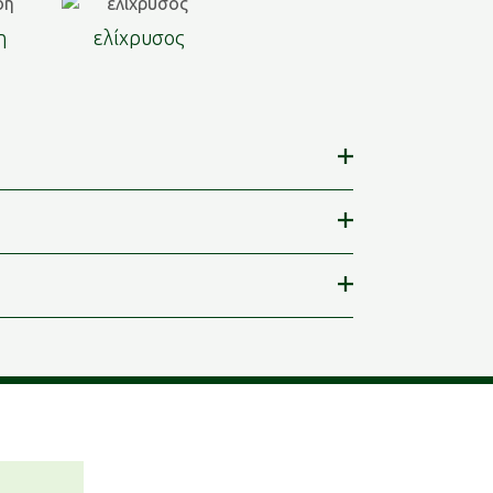
η
ελίχρυσος