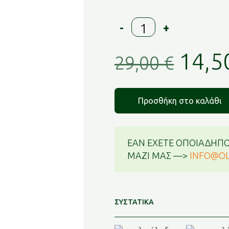
OLIVE
-
+
GOLD
0.2
Orig
14,5
Κρέμα
29,00
€
Ημέρας
price
Αντιρυτιδική
/
was:
Προσθήκη στο καλάθι
Θρεπτική
ποσότητα
29,00
ΕΑΝ ΕΧΕΤΕ ΟΠΟΙΑΔΗΠΟ
ΜΑΖΙ ΜΑΣ —>
INFO@OL
ΣΥΣΤΑΤΙΚΑ