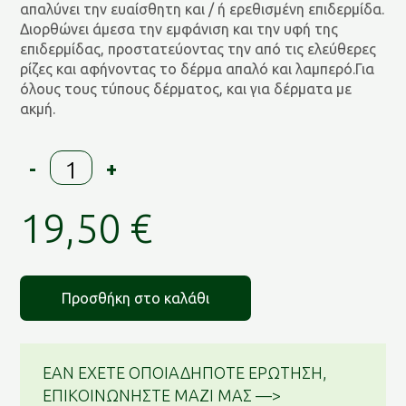
απαλύνει την ευαίσθητη και / ή ερεθισμένη επιδερμίδα.
Διορθώνει άμεσα την εμφάνιση και την υφή της
επιδερμίδας, προστατεύοντας την από τις ελεύθερες
ρίζες και αφήνοντας το δέρμα απαλό και λαμπερό.Για
όλους τους τύπους δέρματος, και για δέρματα με
ακμή.
Κρέμα
-
+
Προσώπου
για
19,50
€
ΕΥΑΙΣΘΗΤΕΣ
/
ΕΡΕΘΙΣΜΕΝΕΣ/
ΑΚΜΗ
Προσθήκη στο καλάθι
ποσότητα
ΕΑΝ ΕΧΕΤΕ ΟΠΟΙΑΔΗΠΟΤΕ ΕΡΩΤΗΣΗ,
ΕΠΙΚΟΙΝΩΝΗΣΤΕ ΜΑΖΙ ΜΑΣ —>