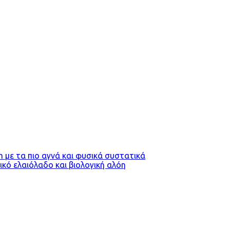
m με τα πιο αγνά και φυσικά συστατικά
κό ελαιόλαδο και βιολογική αλόη