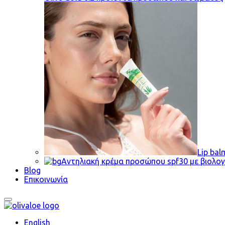
Lip bal
Αντηλιακή κρέμα προσώπου spf30 με βιολογι
Blog
Επικοινωνία
English