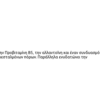
την Προβιταμίνη Β5, την αλλαντοΐνη και έναν συνδυασμό
 διεσταλμένων πόρων. Παράλληλα ενυδατώνει την