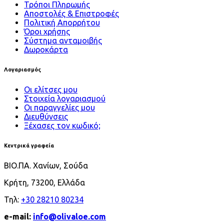
Τρόποι Πληρωμής
Αποστολές & Επιστροφές
Πολιτική Απορρήτου
Όροι χρήσης
Σύστημα ανταμοιβής
Δωροκάρτα
Λογαριασμός
Οι ελίτσες μου
Στοιχεία λογαριασμού
Οι παραγγελίες μου
Διευθύνσεις
Ξέχασες τον κωδικό;
Κεντρικά γραφεία
ΒΙΟ.ΠΑ. Χανίων, Σούδα
Κρήτη, 73200, Ελλάδα
Τηλ:
+30 28210 80234
e-mail:
info@olivaloe.com