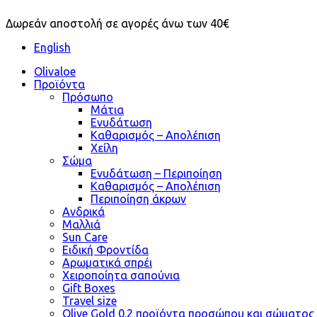
Δωρεάν αποστολή σε αγορές άνω των 40€
English
Olivaloe
Προϊόντα
Πρόσωπο
Μάτια
Ενυδάτωση
Καθαρισμός – Απολέπιση
Χείλη
Σώμα
Ενυδάτωση – Περιποίηση
Καθαρισμός – Απολέπιση
Περιποίηση άκρων
Ανδρικά
Μαλλιά
Sun Care
Ειδική Φροντίδα
Αρωματικά σπρέι
Χειροποίητα σαπούνια
Gift Boxes
Travel size
Olive Gold 0.2 προϊόντα προσώπου και σώματος