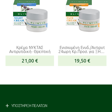
Κρέμα ΝΥΚΤΑΣ
Ενισχυμένη Ενυδ./Αντιρυτ
Αντιρυτιδική- Θρεπτική
24ωρη Κρ.Προσ. για ΞΗΡΟ
& ΑΦΥΔΑΤΩΜΕΝΟ Δέρμα
21,00
€
19,50
€
ΥΠΟΣΤΗΡΙΞΗ ΠΕΛΑΤΩΝ