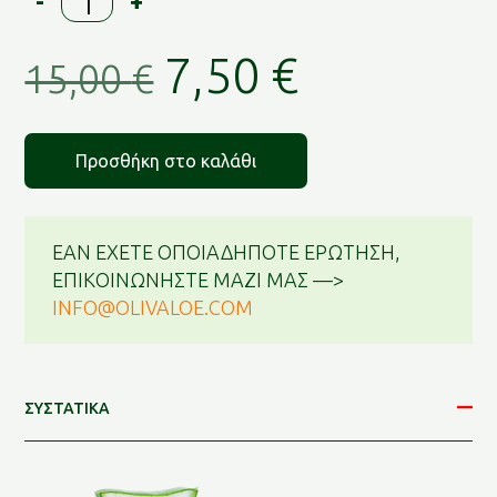
-
+
GOLD
0.2
Original
Η
7,50
€
Aloe
15,00
€
Vera
price
τρέχουσ
Gel
(Πρόσωπο
was:
τιμή
Προσθήκη στο καλάθι
&
Σώμα)
15,00 €.
είναι:
ποσότητα
ΕΑΝ ΕΧΕΤΕ ΟΠΟΙΑΔΗΠΟΤΕ ΕΡΩΤΗΣΗ,
7,50 €.
ΕΠΙΚΟΙΝΩΝΗΣΤΕ ΜΑΖΙ ΜΑΣ —>
INFO@OLIVALOE.COM
ΣΥΣΤΑΤΙΚΑ