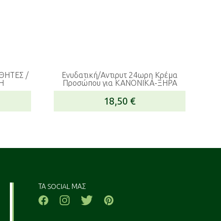
ΣΘΗΤΕΣ /
Ενυδατική/Αντιρυτ 24ωρη Κρέμα
Η
Προσώπου για ΚΑΝΟΝΙΚΑ-ΞΗΡΑ
18,50
€
ΤΑ SOCIAL ΜΑΣ