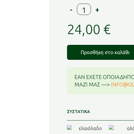
Λευκαντική
-
+
Κρέμα
προσώπου
24,00
€
με
Αντηλιακή
Προστασία
SPF20
Προσθήκη στο καλάθι
ποσότητα
ΕΑΝ ΕΧΕΤΕ ΟΠΟΙΑΔΗΠΟ
ΜΑΖΙ ΜΑΣ —>
INFO@OL
ΣΥΣΤΑΤΙΚΑ