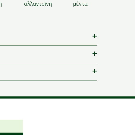
η
αλλαντοϊνη
μέντα