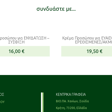
συνδυάστε με...
ροσώπου για ΕΝΥΔΑΤΩΣΗ –
Κρέμα Προσώπου για ΕΥΑΙ
ΣYΣΦIΞΗ
ΕΡΕΘΙΣΜΕΝΕΣ/ΑΚΜ
16,00
€
19,50
€
ΟΣ
ΚΕΝΤΡΙΚΑ ΓΡΑΦΕΙΑ
ΒΙΟ.ΠΑ. Χανίων, Σούδα
ΜΟΥ
Κρήτη, 73200, Ελλάδα