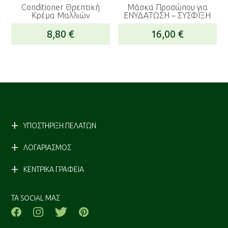
17,00 €.
Conditioner Θρεπτική
Μάσκα Προσώπου για
Κρέμα Μαλλιών
ΕΝΥΔΑΤΩΣΗ – ΣYΣΦIΞΗ
8,80
€
16,00
€
ΥΠΟΣΤΗΡΙΞΗ ΠΕΛΑΤΩΝ
ΛΟΓΑΡΙΑΣΜΟΣ
ΚΕΝΤΡΙΚΑ ΓΡΑΦΕΙΑ
ΤΑ SOCIAL ΜΑΣ