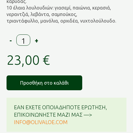
καρύδας.
10 έλαια λουλουδιών: γιασεμί, παιώνια, κερασιά,
νεραντζιά, λεβάντα, σαμπούκος,
τριαντάφυλλο, μανόλια, ορχιδέα, νυχτολούλουδο.
3
-
+
in
1
23,00
€
DRY
OIL
100
ml
Προσθήκη στο καλάθι
ποσότητα
ΕΑΝ ΕΧΕΤΕ ΟΠΟΙΑΔΗΠΟΤΕ ΕΡΩΤΗΣΗ,
ΕΠΙΚΟΙΝΩΝΗΣΤΕ ΜΑΖΙ ΜΑΣ —>
INFO@OLIVALOE.COM