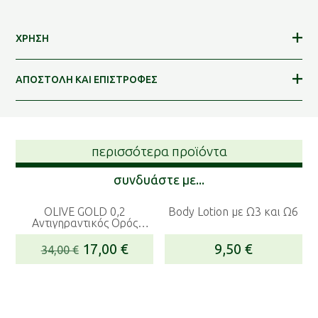
ΧΡΗΣΗ
ΑΠΟΣΤΟΛΗ ΚΑΙ ΕΠΙΣΤΡΟΦΕΣ
περισσότερα προϊόντα
συνδυάστε με...
OLIVE GOLD 0,2
Body Lotion με Ω3 και Ω6
Αντιγηραντικός Ορός
Προσώπου – SERUM
Original
Η
17,00
€
9,50
€
34,00
€
price
τρέχουσα
was:
τιμή
34,00 €.
είναι: